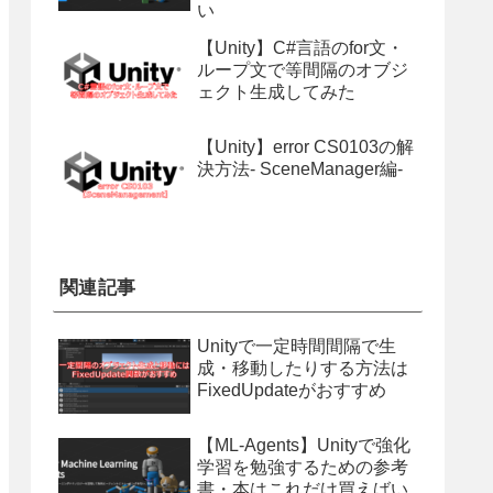
い
【Unity】C#言語のfor文・
ループ文で等間隔のオブジ
ェクト生成してみた
【Unity】error CS0103の解
決方法- SceneManager編-
関連記事
Unityで一定時間間隔で生
成・移動したりする方法は
FixedUpdateがおすすめ
【ML-Agents】Unityで強化
学習を勉強するための参考
書・本はこれだけ買えばい