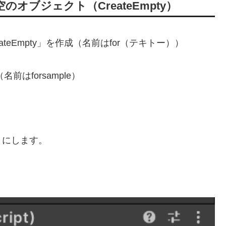
オブジェクト（CreateEmpty）
eEmpty」を作成（名前はfor（テキトー））
前はforsample）
うにします。